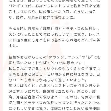
づけば３０代、心身ともにストレスを抱えた日々を過
ごすようになり、偏頭痛は当たり前、めまい、肩こ
り、腰痛、月経前症候群で悩むように。
そんな時に何気なく職場仲間とピラティスの体験レッ
スンに行ったことで体にうれしい変化に驚き、レッス
ンに通う度に心身ともに改善がみられ始めどんどん夢
中に。
経験があるからこその“体のメンテナンス”や“心”にも
寄り添いたいそれがM's Platesの原点です！
私はこれができる！というものもなく５人の子育てに
家事と仕事と過ごし、若い頃から体に無理をさせ、自
分のことも考える余裕もなく過していました。
気づけば３０代、心身ともにストレスを抱えた日々を
過ごすようになり、偏頭痛は当たり前、肩こり、腰
痛、月経前症候群で悩むように…その頃、何気なく職
場仲間とピラティスの体験レッスンに行ったことで体
にうれしい変化に驚き、体験だけではと思い職場仲間