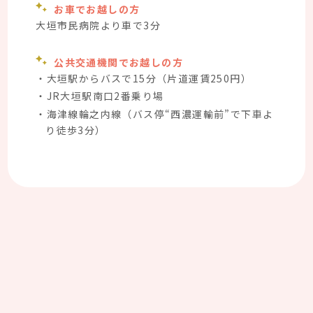
お車でお越しの方
大垣市民病院より車で3分
公共交通機関でお越しの方
・大垣駅からバスで15分（片道運賃250円）
・JR大垣駅南口2番乗り場
・海津線輪之内線（バス停“西濃運輸前”で下車よ
り徒歩3分）